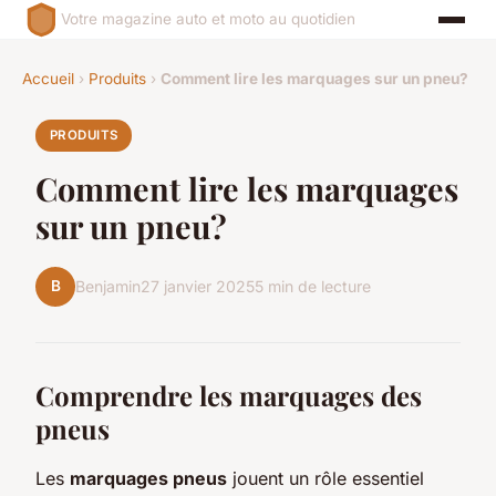
Votre magazine auto et moto au quotidien
Accueil
›
Produits
›
Comment lire les marquages sur un pneu?
PRODUITS
Comment lire les marquages
sur un pneu?
B
Benjamin
27 janvier 2025
5 min de lecture
Comprendre les marquages des
pneus
Les
marquages pneus
jouent un rôle essentiel