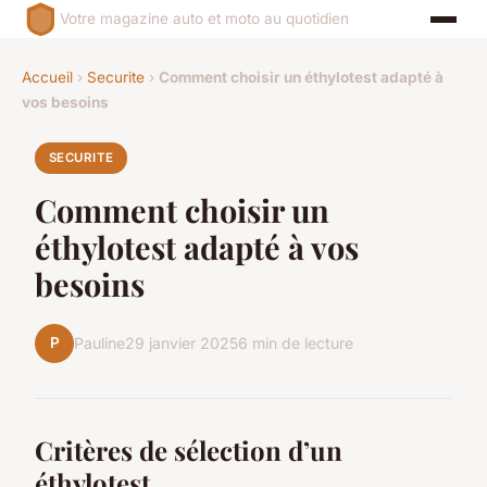
Votre magazine auto et moto au quotidien
Accueil
›
Securite
›
Comment choisir un éthylotest adapté à
vos besoins
SECURITE
Comment choisir un
éthylotest adapté à vos
besoins
P
Pauline
29 janvier 2025
6 min de lecture
Critères de sélection d’un
éthylotest